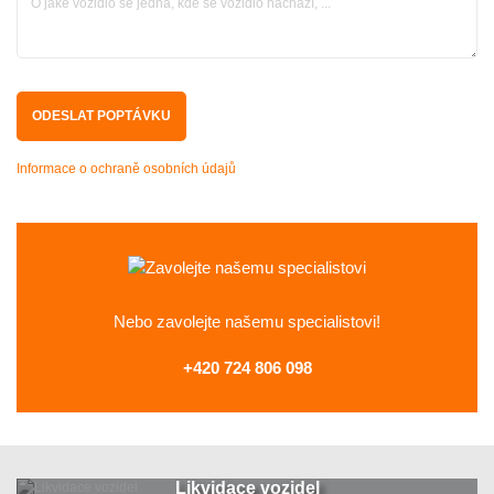
Informace o ochraně osobních údajů
Nebo zavolejte
našemu specialistovi!
+420 724 806 098
Likvidace vozidel