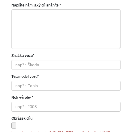
Napište nám jaký díl sháníte *
Značka vozu*
Typ/model vozu*
Rok výroby *
Obrázek dílu