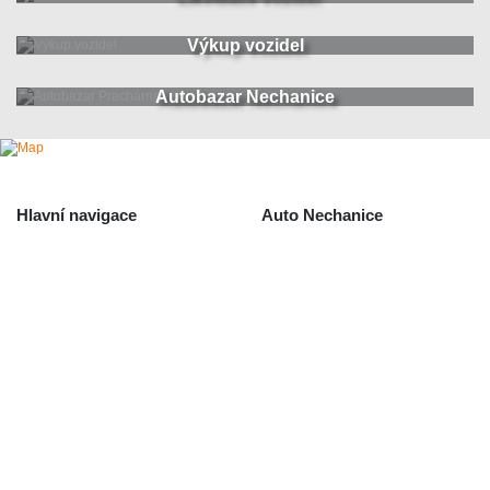
Výkup vozidel
Autobazar Nechanice
Hlavní navigace
Auto Nechanice
Použité autodíly
Likvidace nechanice
Auta na náhradní díly
Autobazar Nechanice
Výkup autodílů
Výkup havarovaných vozidel
O společnosti
Obchodní podmínky
Odstoupení od smlouvy
/ reklamace