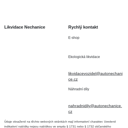
Kontakt
Likvidace Nechanice
Rychlý kontakt
E-shop
Staré Nechanice 109
+420 602 411 806
503 15 Nechanice
Ekologická likvidace
IČO : 15643905
+420 724 019 806
DIČ: CZ6906163176
likvidacevozidel@autonechani
ce.cz
Náhradní díly
+420 724 806 098
nahradnidily@autonechanice.
cz
Údaje obsažené na těchto webových stránkách mají informativní charakter. Uvedené
indikativní nabídky nejsou nabídkou ve smyslu § 1731 nebo § 1732 občanského