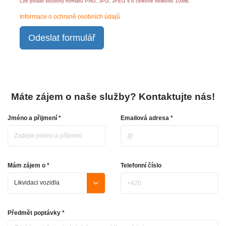
Lze poslat soubory formátu PNG, JPG, JPEG s o celkové velikostí 10MB.
Informace o ochraně osobních údajů
Odeslat formulář
Máte zájem o naše služby? Kontaktujte nás!
Jméno a přijmení *
Emailová adresa *
Mám zájem o *
Telefonní číslo
Předmět poptávky *