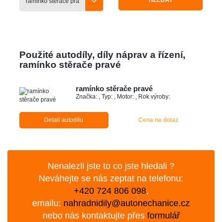
HLEDAT
Použité autodíly, díly náprav a řízení,
ramínko stěrače pravé
ramínko stěrače pravé
Značka: , Typ: , Motor: , Rok výroby:
Detail autodílu
Cena na dotaz
Nenalezli jste to co jste hledali ?
Neváhejte se nás zeptat na telefonu:
+420 724 806 098
,
emailu:
nahradnidily@autonechanice.cz
nebo nás kontaktujte přes
formulář