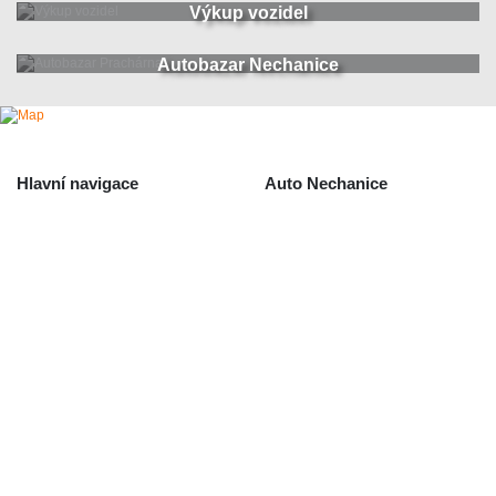
Výkup vozidel
Autobazar Nechanice
Hlavní navigace
Auto Nechanice
Použité autodíly
Likvidace nechanice
Auta na náhradní díly
Autobazar Nechanice
Výkup autodílů
Výkup havarovaných vozidel
O společnosti
Obchodní podmínky
Odstoupení od smlouvy
/ reklamace