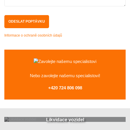
Informace o ochraně osobních údajů
Nebo zavolejte
našemu specialistovi!
+420 724 806 098
Likvidace vozidel