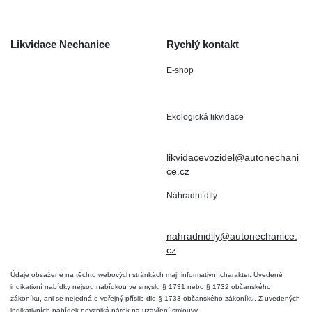
Kontakt
Likvidace Nechanice
Rychlý kontakt
E-shop
Staré Nechanice 109
+420 602 411 806
503 15 Nechanice
Ekologická likvidace
IČO : 15643905
+420 724 019 806
DIČ: CZ6906163176
likvidacevozidel@autonechani
ce.cz
Náhradní díly
+420 724 806 098
nahradnidily@autonechanice.
cz
Údaje obsažené na těchto webových stránkách mají informativní charakter. Uvedené
indikativní nabídky nejsou nabídkou ve smyslu § 1731 nebo § 1732 občanského
zákoníku, ani se nejedná o veřejný příslib dle § 1733 občanského zákoníku. Z uvedených
indikativních nabídek nevzniká nárok na uzavření smlouvy.