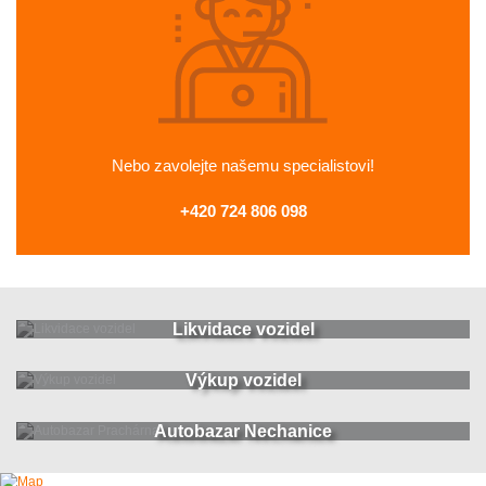
Nebo zavolejte
našemu specialistovi!
+420 724 806 098
Likvidace vozidel
Výkup vozidel
Autobazar Nechanice