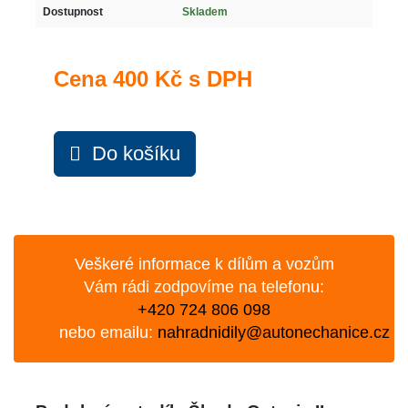
Dostupnost
Skladem
Cena
400 Kč s DPH
Do košíku
Veškeré informace k dílům a vozům
Vám rádi zodpovíme na telefonu:
+420 724 806 098
nebo emailu:
nahradnidily@autonechanice.cz