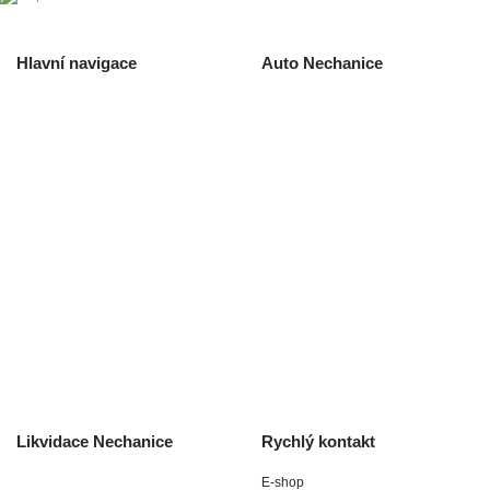
Hlavní navigace
Auto Nechanice
Použité autodíly
Likvidace nechanice
Auta na náhradní díly
Autobazar Nechanice
Výkup autodílů
Výkup havarovaných vozidel
O společnosti
Obchodní podmínky
Odstoupení od smlouvy
/ reklamace
Kontakt
Likvidace Nechanice
Rychlý kontakt
E-shop
Staré Nechanice 109