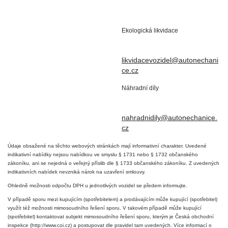
+420 602 411 806
503 15 Nechanice
Ekologická likvidace
IČO : 15643905
+420 724 019 806
DIČ: CZ6906163176
likvidacevozidel@autonechani
ce.cz
Náhradní díly
+420 724 806 098
nahradnidily@autonechanice.
cz
Údaje obsažené na těchto webových stránkách mají informativní charakter. Uvedené
indikativní nabídky nejsou nabídkou ve smyslu § 1731 nebo § 1732 občanského
zákoníku, ani se nejedná o veřejný příslib dle § 1733 občanského zákoníku. Z uvedených
indikativních nabídek nevzniká nárok na uzavření smlouvy.
Ohledně možnosti odpočtu DPH u jednotlivých vozidel se předem informujte.
V případě sporu mezi kupujícím (spotřebitelem) a prodávajícím může kupující (spotřebitel)
využít též možnosti mimosoudního řešení sporu. V takovém případě může kupující
(spotřebitel) kontaktovat subjekt mimosoudního řešení sporu, kterým je Česká obchodní
inspekce (http://www.coi.cz) a postupovat dle pravidel tam uvedených. Více informací o