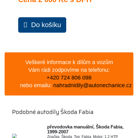
Do košíku
Veškeré informace k dílům a vozům
Vám rádi zodpovíme na telefonu:
+420 724 806 098
nebo emailu:
nahradnidily@autonechanice.cz
Podobné autodíly Škoda Fabia
převodovka manuální, Škoda Fabia,
1999-2007
Značka: Škoda, Typ: Fabia, Motor: 1.2 HTP,