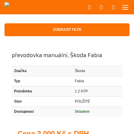
ZOBRAZIT FILTR
převodovka manuální, Škoda Fabia
Značka
Škoda
Typ
Fabia
Poznámka
1.2 HTP
Stav
POUŽITÉ
Dostupnost
Skladem
Cena
2 000 Kč s DPH