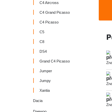
C4 Aircross
C4 Grand Picasso
C4 Picasso
C5
P
C8
DS4
př
Grand C4 Picasso
Zna
Jumper
př
Jumpy
Zna
Xantia
př
Dacia
Zna
Daewoo