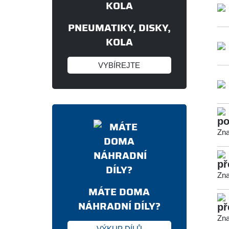
PNEUMATIKY, DISKY,
KOLA
VYBÍREJTE
po
Zna
př
Zna
MÁTE DOMA
NÁHRADNÍ DÍLY?
př
Zna
VÝKUP DÍLŮ