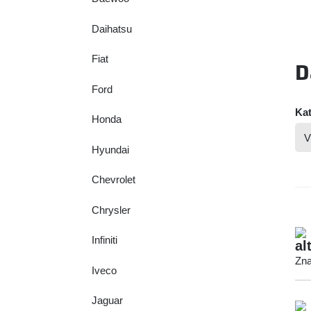
Daihatsu
Fiat
D
Ford
Kat
Honda
Hyundai
Chevrolet
Chrysler
Infiniti
al
Zna
Iveco
Jaguar