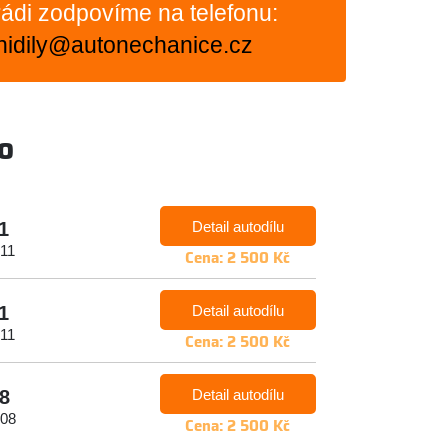
ádi zodpovíme na telefonu:
nidily@autonechanice.cz
o
Detail autodílu
1
011
Cena: 2 500 Kč
Detail autodílu
1
011
Cena: 2 500 Kč
Detail autodílu
8
008
Cena: 2 500 Kč