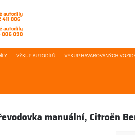
é autodíly
 411 806
é autodíly
 806 098
ÍLY
VÝKUP AUTODÍLŮ
VÝKUP
HAVAROVANÝCH
VOZID
řevodovka manuální, Citroën Be