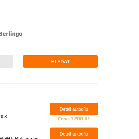
Berlingo
HLEDAT
Detail autodílu
2008
Cena: 1 200 Kč
Detail autodílu
5kW 9HT, Rok výroby: