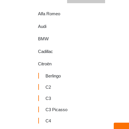
Alfa Romeo
Audi
BMW
Cadillac
Citroën
Berlingo
C2
C3
C3 Picasso
C4