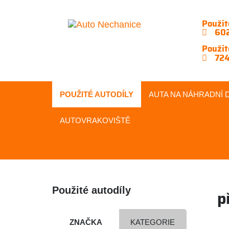
Použit
602
Použit
724
POUŽITÉ AUTODÍLY
AUTA NA
NÁHRADNÍ
D
AUTOVRAKOVIŠTĚ
Použité autodíly
p
ZNAČKA
KATEGORIE