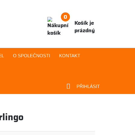
0
Košík je
prázdný
EL
O SPOLEČNOSTI
KONTAKT
PŘIHLÁSIT
rlingo