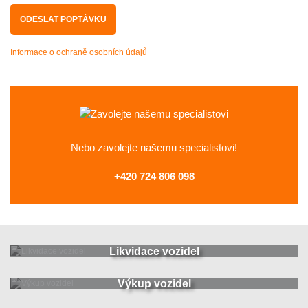
Informace o ochraně osobních údajů
Nebo zavolejte
našemu specialistovi!
+420 724 806 098
Likvidace vozidel
Výkup vozidel