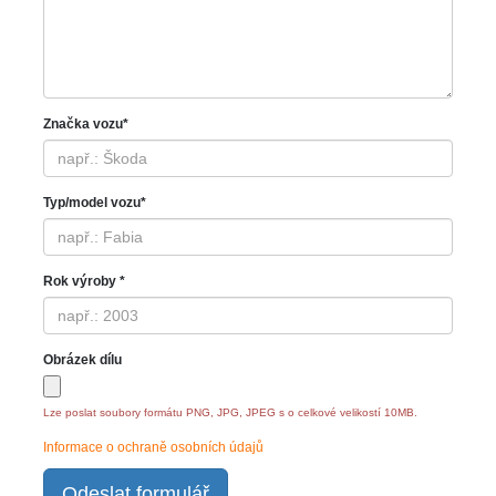
Značka vozu*
Typ/model vozu*
Rok výroby *
Obrázek dílu
Lze poslat soubory formátu PNG, JPG, JPEG s o celkové velikostí 10MB.
Informace o ochraně osobních údajů
Odeslat formulář