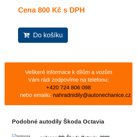
Cena
800 Kč s DPH
Do košíku
Veškeré informace k dílům a vozům
Vám rádi zodpovíme na telefonu:
+420 724 806 098
nebo emailu:
nahradnidily@autonechanice.cz
Podobné autodíly Škoda Octavia