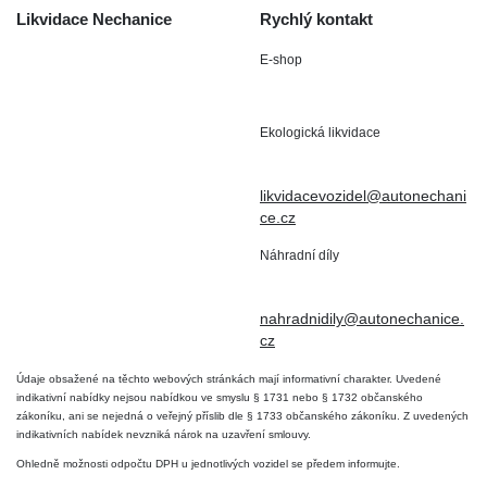
Likvidace Nechanice
Rychlý kontakt
E-shop
Staré Nechanice 109
+420 602 411 806
503 15 Nechanice
Ekologická likvidace
IČO : 15643905
+420 724 019 806
DIČ: CZ6906163176
likvidacevozidel@autonechani
ce.cz
Náhradní díly
+420 724 806 098
nahradnidily@autonechanice.
cz
Údaje obsažené na těchto webových stránkách mají informativní charakter. Uvedené
indikativní nabídky nejsou nabídkou ve smyslu § 1731 nebo § 1732 občanského
zákoníku, ani se nejedná o veřejný příslib dle § 1733 občanského zákoníku. Z uvedených
indikativních nabídek nevzniká nárok na uzavření smlouvy.
Ohledně možnosti odpočtu DPH u jednotlivých vozidel se předem informujte.