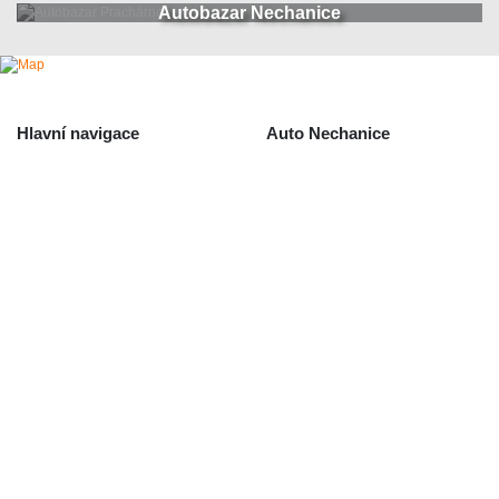
Autobazar Nechanice
Hlavní navigace
Auto Nechanice
Použité autodíly
Likvidace nechanice
Auta na náhradní díly
Autobazar Nechanice
Výkup autodílů
Výkup havarovaných vozidel
O společnosti
Obchodní podmínky
Odstoupení od smlouvy
/ reklamace
Kontakt